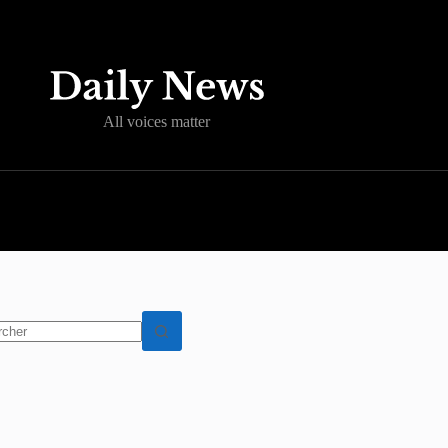
All voices matter
t